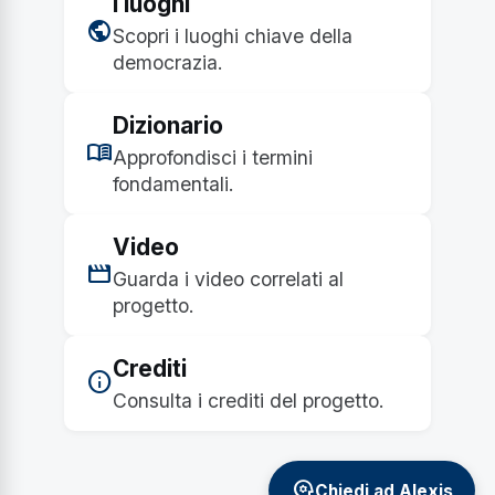
I luoghi
public
Scopri i luoghi chiave della
democrazia.
Dizionario
menu_book
Approfondisci i termini
fondamentali.
Video
movie
Guarda i video correlati al
progetto.
Crediti
info
Consulta i crediti del progetto.
psychology
Chiedi ad Alexis